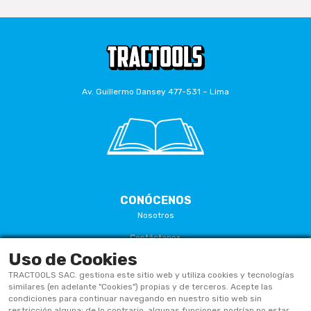
Av. Guillermo Dansey 477-531 – Lima
CONÓCENOS
Nosotros
Contáctanos
Uso de Cookies
Términos Y Condiciones
TRACTOOLS SAC. gestiona este sitio web y utiliza cookies y tecnologías
Políticas De Privacidad
similares (en adelante "Cookies") propias y de terceros. Acepte las
condiciones para continuar navegando en nuestro sitio web sin
Políticas De Cookies
restricción alguna; de lo contrario, algunas funciones podrían no estar