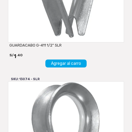
GUARDACABO G-411 1/2" SLR
1
S/
.40
Agregar al carro
SKU: 13074 - SLR