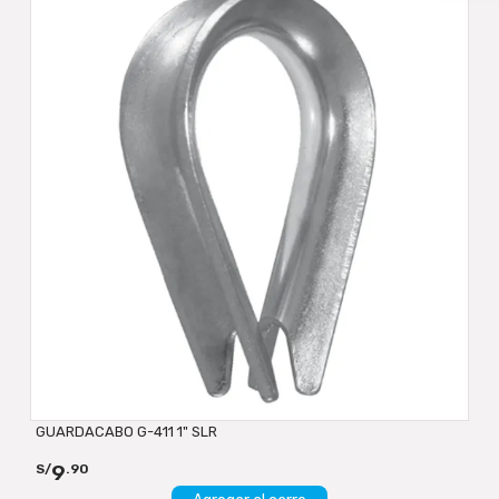
GUARDACABO G-411 1" SLR
9
S/
.90