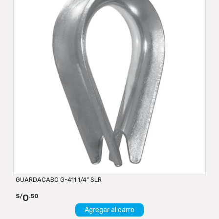
GUARDACABO G-411 1/4" SLR
0
S/
.50
Agregar al carro