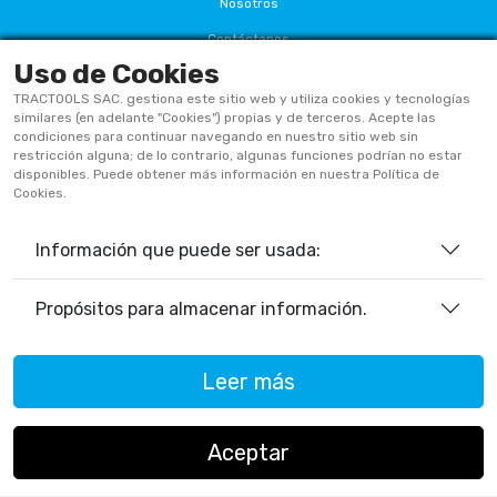
Nosotros
Contáctanos
Uso de Cookies
Términos Y Condiciones
TRACTOOLS SAC. gestiona este sitio web y utiliza cookies y tecnologías
Políticas De Privacidad
similares (en adelante "Cookies") propias y de terceros. Acepte las
condiciones para continuar navegando en nuestro sitio web sin
Políticas De Cookies
restricción alguna; de lo contrario, algunas funciones podrían no estar
disponibles. Puede obtener más información en nuestra Política de
Preguntas Frecuentes
Cookies.
Información que puede ser usada:
933906515
ventas@tractoolsperu.com
Propósitos para almacenar información.
20551812252 - TRACTOOLS
Leer más
Horario de Atención:
Lunes a viernes: 9:00 a.m. a 12:30 p.m.
/ 2:00 p.m. a 5:30 p.m.
Aceptar
Sábados: 9:00 a.m. a 12:30 p.m.