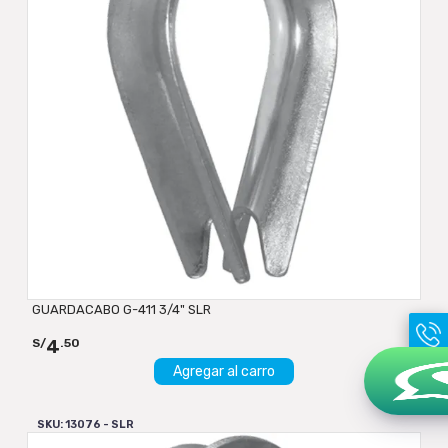
GUARDACABO G-411 3/4" SLR
4
S/
.50
Agregar al carro
SKU: 13076 - SLR