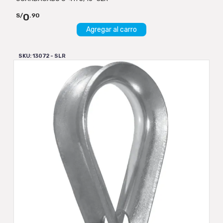
0
S/
.90
Agregar al carro
SKU: 13072 - SLR