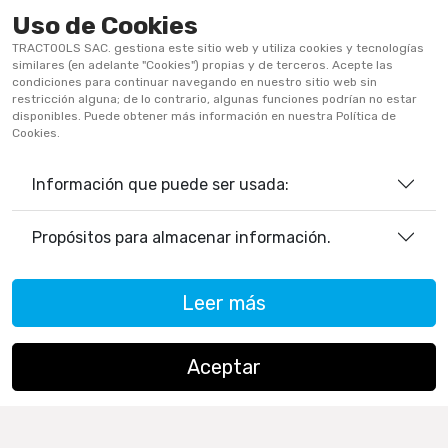
Uso de Cookies
Términos Y Condiciones
TRACTOOLS SAC. gestiona este sitio web y utiliza cookies y tecnologías
Políticas De Privacidad
similares (en adelante "Cookies") propias y de terceros. Acepte las
condiciones para continuar navegando en nuestro sitio web sin
Políticas De Cookies
restricción alguna; de lo contrario, algunas funciones podrían no estar
disponibles. Puede obtener más información en nuestra Política de
Preguntas Frecuentes
Cookies.
Información que puede ser usada:
933906515
ventas@tractoolsperu.com
Propósitos para almacenar información.
20551812252 - TRACTOOLS
Leer más
Horario de Atención:
Lunes a viernes: 9:00 a.m. a 12:30 p.m.
/ 2:00 p.m. a 5:30 p.m.
Aceptar
Sábados: 9:00 a.m. a 12:30 p.m.