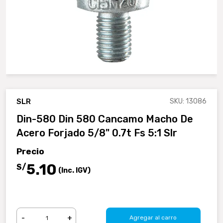
SLR
SKU: 13086
Din-580 Din 580 Cancamo Macho De
Acero Forjado 5/8" 0.7t Fs 5:1 Slr
Precio
.10
5
S/
(Inc. IGV)
-
+
Agregar al carro