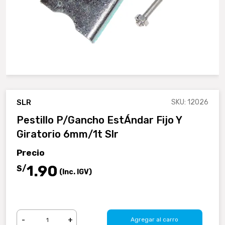
SLR
SKU: 12026
Pestillo P/gancho EstÁndar Fijo Y
Giratorio 6mm/1t Slr
Precio
.90
1
S/
(Inc. IGV)
-
+
Agregar al carro