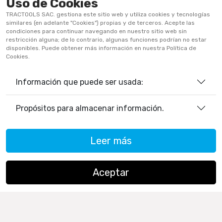
Uso de Cookies
Términos Y Condiciones
TRACTOOLS SAC. gestiona este sitio web y utiliza cookies y tecnologías
Políticas De Privacidad
similares (en adelante "Cookies") propias y de terceros. Acepte las
condiciones para continuar navegando en nuestro sitio web sin
Políticas De Cookies
restricción alguna; de lo contrario, algunas funciones podrían no estar
disponibles. Puede obtener más información en nuestra Política de
Preguntas Frecuentes
Cookies.
Información que puede ser usada:
933906515
ventas@tractoolsperu.com
Propósitos para almacenar información.
20551812252 - TRACTOOLS
Leer más
Horario de Atención:
Lunes a viernes: 9:00 a.m. a 12:30 p.m.
/ 2:00 p.m. a 5:30 p.m.
Aceptar
Sábados: 9:00 a.m. a 12:30 p.m.
Copyright ©
TRACTOOLS
. All Rights Reserved