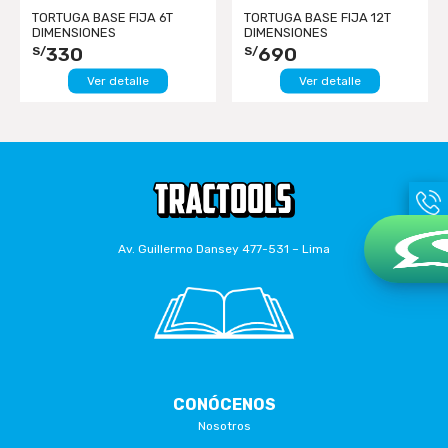
TORTUGA BASE FIJA 6T
TORTUGA BASE FIJA 12T
DIMENSIONES
DIMENSIONES
298X222X100MM TXK
498X222X100MM TXK
330
690
S/
S/
Ver detalle
Ver detalle
Av. Guillermo Dansey 477-531 – Lima
CONÓCENOS
Nosotros