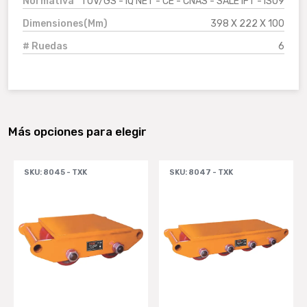
Normativa
TUV/GS - IQ NET - CE - CNAS - SALE IFT - ISO9
Dimensiones(Mm)
398 X 222 X 100
# Ruedas
6
Más opciones para elegir
SKU: 8045 - TXK
SKU: 8047 - TXK