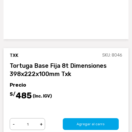
TXK
SKU: 8046
Tortuga Base Fija 8t Dimensiones
398x222x100mm Txk
Precio
485
S/
(Inc. IGV)
-
+
Agregar al carro