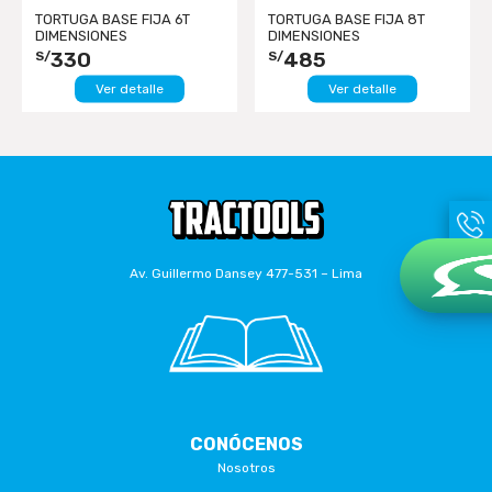
TORTUGA BASE FIJA 6T
TORTUGA BASE FIJA 8T
DIMENSIONES
DIMENSIONES
298X222X100MM TXK
398X222X100MM TXK
330
485
S/
S/
Ver detalle
Ver detalle
Av. Guillermo Dansey 477-531 – Lima
CONÓCENOS
Nosotros