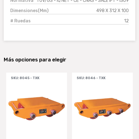
Normativa
TUV/GS - IQ NET - CE - CNAS - SALE IFT - ISO9
Dimensiones(Mm)
498 X 312 X 100
# Ruedas
12
Más opciones para elegir
SKU: 8045 - TXK
SKU: 8046 - TXK