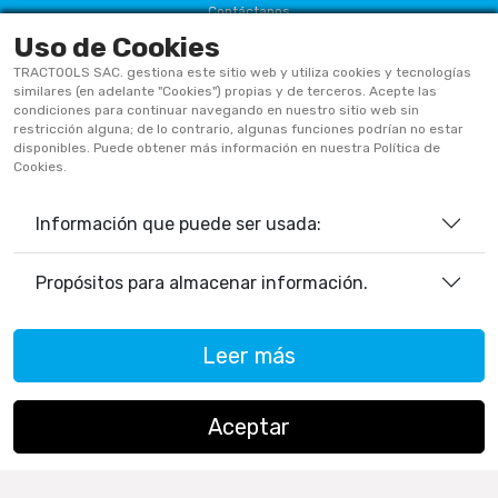
Contáctanos
Uso de Cookies
Términos Y Condiciones
TRACTOOLS SAC. gestiona este sitio web y utiliza cookies y tecnologías
Políticas De Privacidad
similares (en adelante "Cookies") propias y de terceros. Acepte las
condiciones para continuar navegando en nuestro sitio web sin
Políticas De Cookies
restricción alguna; de lo contrario, algunas funciones podrían no estar
disponibles. Puede obtener más información en nuestra Política de
Preguntas Frecuentes
Cookies.
Información que puede ser usada:
933906515
ventas@tractoolsperu.com
Propósitos para almacenar información.
20551812252 - TRACTOOLS
Leer más
Horario de Atención:
Lunes a viernes: 9:00 a.m. a 12:30 p.m.
/ 2:00 p.m. a 5:30 p.m.
Aceptar
Sábados: 9:00 a.m. a 12:30 p.m.