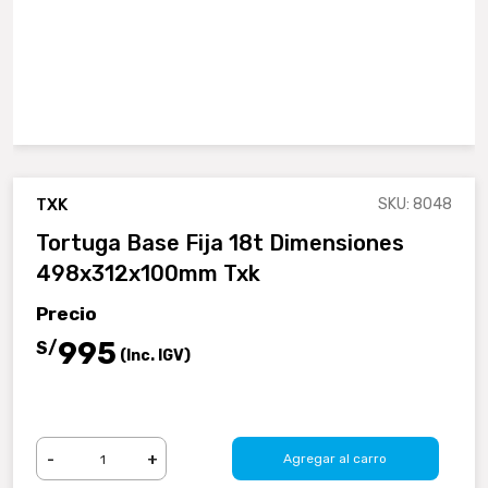
TXK
SKU: 8048
Tortuga Base Fija 18t Dimensiones
498x312x100mm Txk
Precio
995
S/
(Inc. IGV)
-
+
Agregar al carro