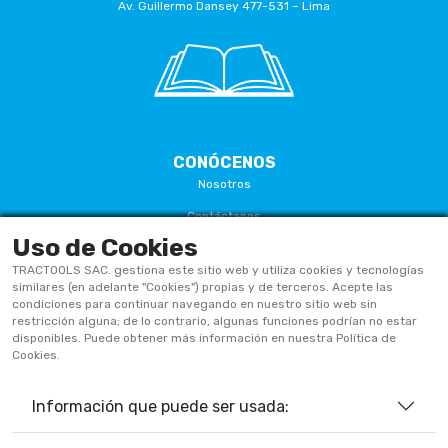
Av. Guillermo Dansey 477-531 – Lima
CONÓCENOS
Nosotros
Contáctanos
Uso de Cookies
Términos Y Condiciones
TRACTOOLS SAC. gestiona este sitio web y utiliza cookies y tecnologías
Políticas De Privacidad
similares (en adelante "Cookies") propias y de terceros. Acepte las
condiciones para continuar navegando en nuestro sitio web sin
Políticas De Cookies
restricción alguna; de lo contrario, algunas funciones podrían no estar
disponibles. Puede obtener más información en nuestra Política de
Preguntas Frecuentes
Cookies.
Información que puede ser usada:
933906515
ventas@tractoolsperu.com