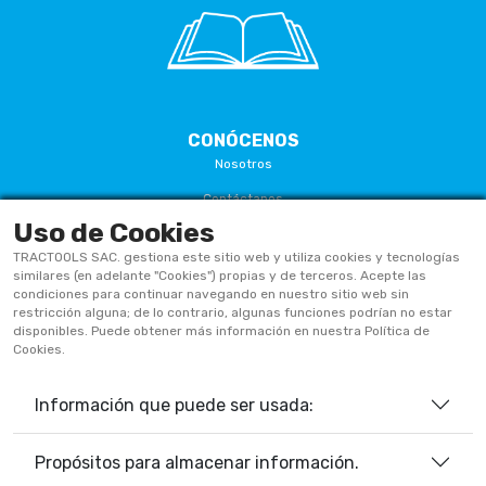
CONÓCENOS
Nosotros
Contáctanos
Uso de Cookies
Términos Y Condiciones
TRACTOOLS SAC. gestiona este sitio web y utiliza cookies y tecnologías
Políticas De Privacidad
similares (en adelante "Cookies") propias y de terceros. Acepte las
condiciones para continuar navegando en nuestro sitio web sin
Políticas De Cookies
restricción alguna; de lo contrario, algunas funciones podrían no estar
disponibles. Puede obtener más información en nuestra Política de
Preguntas Frecuentes
Cookies.
Información que puede ser usada:
933906515
ventas@tractoolsperu.com
Propósitos para almacenar información.