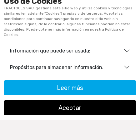
Uso de Cookies
Términos Y Condiciones
TRACTOOLS SAC. gestiona este sitio web y utiliza cookies y tecnologías
Políticas De Privacidad
similares (en adelante "Cookies") propias y de terceros. Acepte las
condiciones para continuar navegando en nuestro sitio web sin
Políticas De Cookies
restricción alguna; de lo contrario, algunas funciones podrían no estar
disponibles. Puede obtener más información en nuestra Política de
Preguntas Frecuentes
Cookies.
Información que puede ser usada:
933906515
ventas@tractoolsperu.com
Propósitos para almacenar información.
20551812252 - TRACTOOLS
Leer más
Horario de Atención:
Lunes a viernes: 9:00 a.m. a 12:30 p.m.
/ 2:00 p.m. a 5:30 p.m.
Aceptar
Sábados: 9:00 a.m. a 12:30 p.m.
Copyright ©
TRACTOOLS
. All Rights Reserved