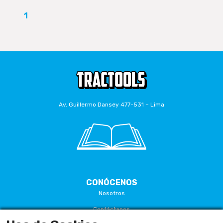
1
Av. Guillermo Dansey 477-531 – Lima
CONÓCENOS
Nosotros
Contáctanos