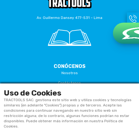
Av. Guillermo Dansey 477-531 – Lima
CONÓCENOS
Nosotros
Contáctanos
Uso de Cookies
Términos Y Condiciones
TRACTOOLS SAC. gestiona este sitio web y utiliza cookies y tecnologías
Políticas De Privacidad
similares (en adelante "Cookies") propias y de terceros. Acepte las
condiciones para continuar navegando en nuestro sitio web sin
Políticas De Cookies
restricción alguna; de lo contrario, algunas funciones podrían no estar
disponibles. Puede obtener más información en nuestra Política de
Preguntas Frecuentes
Cookies.