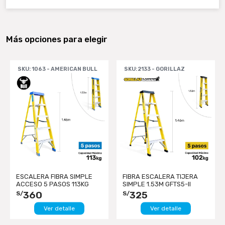
Más opciones para elegir
SKU: 1063 - AMERICAN BULL
SKU: 2133 - GORILLAZ
ESCALERA FIBRA SIMPLE
FIBRA ESCALERA TIJERA
ACCESO 5 PASOS 113KG
SIMPLE 1.53M GFTS5-II
1.53M FTS113-5I...
GORILLAZ 102KG
360
325
S/
S/
Ver detalle
Ver detalle