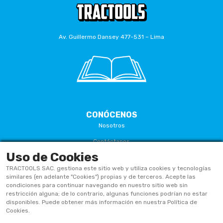
Av. Guillermo Dansey 477-531 – Lima
CONÓCENOS
Nosotros
Contáctanos
Uso de Cookies
Términos Y Condiciones
TRACTOOLS SAC. gestiona este sitio web y utiliza cookies y tecnologías
Políticas De Privacidad
similares (en adelante "Cookies") propias y de terceros. Acepte las
condiciones para continuar navegando en nuestro sitio web sin
Políticas De Cookies
restricción alguna; de lo contrario, algunas funciones podrían no estar
disponibles. Puede obtener más información en nuestra Política de
Preguntas Frecuentes
Cookies.