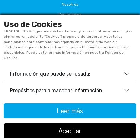
Nosotros
Contáctanos
Uso de Cookies
Términos Y Condiciones
TRACTOOLS SAC. gestiona este sitio web y utiliza cookies y tecnologías
Políticas De Privacidad
similares (en adelante "Cookies") propias y de terceros. Acepte las
condiciones para continuar navegando en nuestro sitio web sin
Políticas De Cookies
restricción alguna; de lo contrario, algunas funciones podrían no estar
disponibles. Puede obtener más información en nuestra Política de
Preguntas Frecuentes
Cookies.
Información que puede ser usada:
933906515
ventas@tractoolsperu.com
Propósitos para almacenar información.
20551812252 - TRACTOOLS
Leer más
Horario de Atención:
Lunes a viernes: 9:00 a.m. a 12:30 p.m.
/ 2:00 p.m. a 5:30 p.m.
Aceptar
Sábados: 9:00 a.m. a 12:30 p.m.