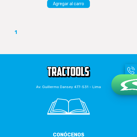
Agregar al carro
1
Av. Guillermo Dansey 477-531 – Lima
CONÓCENOS