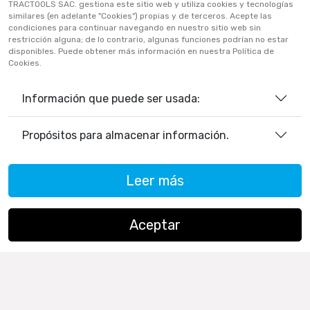
TRACTOOLS SAC. gestiona este sitio web y utiliza cookies y tecnologías
Políticas De Privacidad
similares (en adelante "Cookies") propias y de terceros. Acepte las
condiciones para continuar navegando en nuestro sitio web sin
Políticas De Cookies
restricción alguna; de lo contrario, algunas funciones podrían no estar
disponibles. Puede obtener más información en nuestra Política de
Preguntas Frecuentes
Cookies.
Información que puede ser usada:
933906515
ventas@tractoolsperu.com
Propósitos para almacenar información.
20551812252 - TRACTOOLS
Leer más
Horario de Atención:
Lunes a viernes: 9:00 a.m. a 12:30 p.m.
/ 2:00 p.m. a 5:30 p.m.
Aceptar
Sábados: 9:00 a.m. a 12:30 p.m.
Copyright ©
TRACTOOLS
. All Rights Reserved