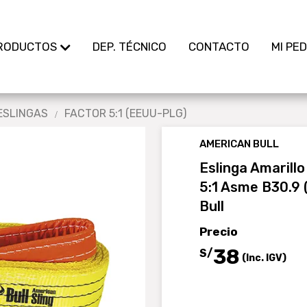
RODUCTOS
DEP. TÉCNICO
CONTACTO
MI PE
ESLINGAS
FACTOR 5:1 (EEUU-PLG)
AMERICAN BULL
Eslinga Amarill
5:1 Asme B30.9
Bull
Precio
38
S/
(Inc. IGV)