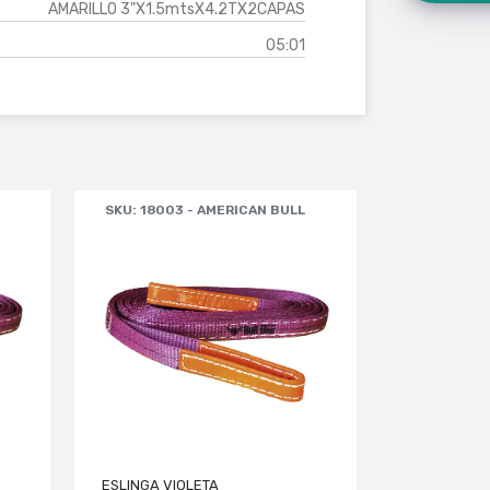
AMARILLO 3"X1.5mtsX4.2TX2CAPAS
05:01
SKU: 18003 - AMERICAN BULL
SKU: 18004
ESLINGA VIOLETA
ESLINGA VI