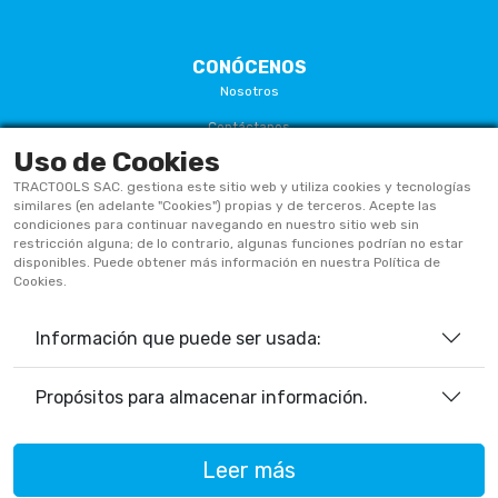
CONÓCENOS
Nosotros
Contáctanos
Uso de Cookies
Términos Y Condiciones
TRACTOOLS SAC. gestiona este sitio web y utiliza cookies y tecnologías
Políticas De Privacidad
similares (en adelante "Cookies") propias y de terceros. Acepte las
condiciones para continuar navegando en nuestro sitio web sin
Políticas De Cookies
restricción alguna; de lo contrario, algunas funciones podrían no estar
disponibles. Puede obtener más información en nuestra Política de
Preguntas Frecuentes
Cookies.
Información que puede ser usada:
933906515
ventas@tractoolsperu.com
Propósitos para almacenar información.
20551812252 - TRACTOOLS
Leer más
Horario de Atención: