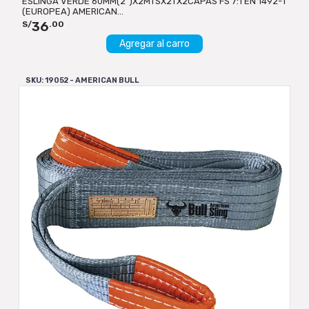
ESLINGA VERDE 60MM(2")X2MTSX2TX2CAPAS FS 7:1 EN 1492-1
(EUROPEA) AMERICAN...
36
S/
.00
Agregar al carro
SKU: 19052 - AMERICAN BULL