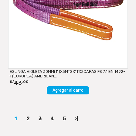
ESLINGA VIOLETA 30MM(1")X5MTSX1TX2CAPAS FS 7:1 EN 1492-
1 (EUROPEA) AMERICAN...
43
S/
.00
Agregar al carro
1
2
3
4
5
|