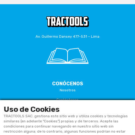
Av. Guillermo Dansey 477-531 – Lima
CONÓCENOS
Nosotros
Contáctanos
Uso de Cookies
Términos Y Condiciones
TRACTOOLS SAC. gestiona este sitio web y utiliza cookies y tecnologías
Políticas De Privacidad
similares (en adelante "Cookies") propias y de terceros. Acepte las
condiciones para continuar navegando en nuestro sitio web sin
Políticas De Cookies
restricción alguna; de lo contrario, algunas funciones podrían no estar