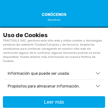
CONÓCENOS
Nosotros
Contáctanos
Uso de Cookies
Términos Y Condiciones
TRACTOOLS SAC. gestiona este sitio web y utiliza cookies y tecnologías
Políticas De Privacidad
similares (en adelante "Cookies") propias y de terceros. Acepte las
condiciones para continuar navegando en nuestro sitio web sin
Políticas De Cookies
restricción alguna; de lo contrario, algunas funciones podrían no estar
disponibles. Puede obtener más información en nuestra Política de
Preguntas Frecuentes
Cookies.
Información que puede ser usada:
933906515
ventas@tractoolsperu.com
Propósitos para almacenar información.
20551812252 - TRACTOOLS
Leer más
Horario de Atención: