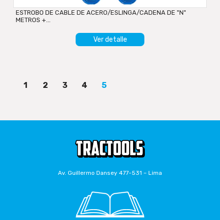
ESTROBO DE CABLE DE ACERO/ESLINGA/CADENA DE "N"
METROS +...
Ver detalle
1
2
3
4
5
Av. Guillermo Dansey 477-531 – Lima