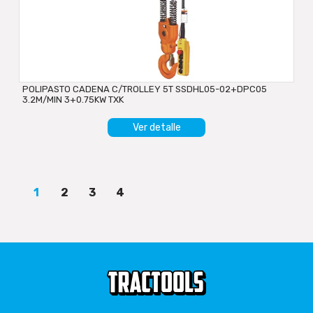
POLIPASTO CADENA C/TROLLEY 5T SSDHL05-02+DPC05
3.2M/MIN 3+0.75KW TXK
Ver detalle
1
2
3
4