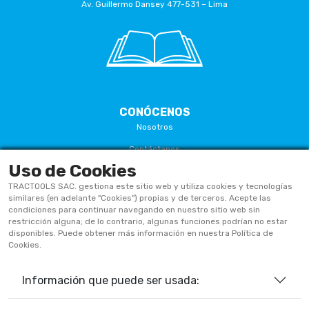
Av. Guillermo Dansey 477-531 – Lima
CONÓCENOS
Nosotros
Contáctanos
Uso de Cookies
Términos Y Condiciones
TRACTOOLS SAC. gestiona este sitio web y utiliza cookies y tecnologías
Políticas De Privacidad
similares (en adelante "Cookies") propias y de terceros. Acepte las
condiciones para continuar navegando en nuestro sitio web sin
Políticas De Cookies
restricción alguna; de lo contrario, algunas funciones podrían no estar
disponibles. Puede obtener más información en nuestra Política de
Preguntas Frecuentes
Cookies.
Información que puede ser usada:
933906515
ventas@tractoolsperu.com