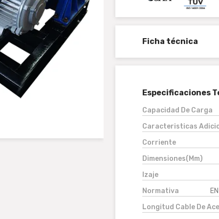
Ficha técnica
Especificaciones T
Capacidad De Carga
Caracteristicas Adici
Corriente
Dimensiones(Mm)
Izaje
Normativa
EN
Longitud Cable De Ac