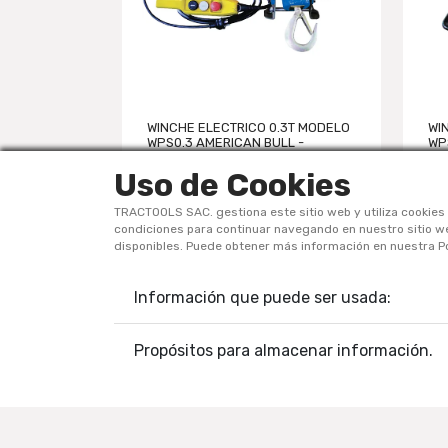
NI 0.3T
WINCHE ELECTRICO 0.3T MODELO
WI
MX30MTS
WPS0.3 AMERICAN BULL -
WP
VELOCIDAD:...
VEL
Uso de Cookies
TRACTOOLS SAC. gestiona este sitio web y utiliza cookies 
condiciones para continuar navegando en nuestro sitio web
disponibles. Puede obtener más información en nuestra Po
Información que puede ser usada:
Av. Guillermo Dansey 477-531 – Lima
Propósitos para almacenar información.