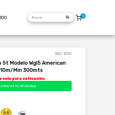
DIDO
SKU: 3015
o 5t Modelo Wgl5 American
d: 10m/min 300mts
 solo para cotización
scribenos en
WhatsApp