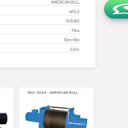
AMERICAN BULL
WGL5
1430KG
11kw
10m/min
220v
SKU: 3034 - AMERICAN BULL
SKU: 3014 