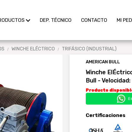
RODUCTOS
DEP. TÉCNICO
CONTACTO
MI PE
OS
WINCHE ELÉCTRICO
TRIFÁSICO (INDUSTRIAL)
AMERICAN BULL
Winche ElÉctric
Bull - Velocida
Producto disponible
E
Certificaciones