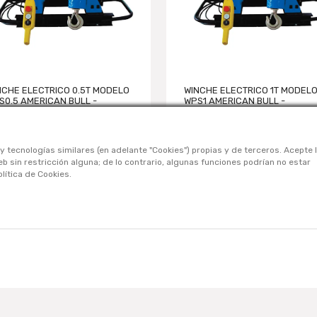
NCHE ELECTRICO 0.5T MODELO
WINCHE ELECTRICO 1T MODEL
S0.5 AMERICAN BULL -
WPS1 AMERICAN BULL -
OCIDAD:...
VELOCIDAD:...
y tecnologías similares (en adelante "Cookies") propias y de terceros. Acepte 
 sin restricción alguna; de lo contrario, algunas funciones podrían no estar
lítica de Cookies.
CONÓCENOS
Nosotros
Contáctanos
Términos Y Condiciones
Políticas De Privacidad
Políticas De Cookies
Preguntas Frecuentes