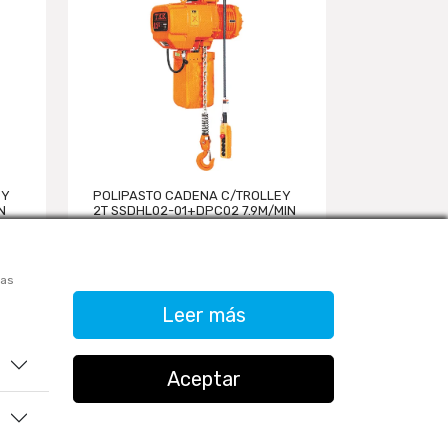
EY
POLIPASTO CADENA C/TROLLEY
POLIPASTO
N
2T SSDHL02-01+DPC02 7.9M/MIN
3T SSDHL03
3+0.4KW TXK
3+0.75KW T
las
Leer más
933906515
ventas@tractoolsperu.com
Aceptar
20551812252 - TRACTOOLS