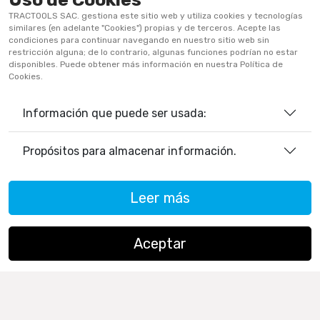
TRACTOOLS SAC. gestiona este sitio web y utiliza cookies y tecnologías
Políticas De Privacidad
similares (en adelante "Cookies") propias y de terceros. Acepte las
condiciones para continuar navegando en nuestro sitio web sin
Políticas De Cookies
restricción alguna; de lo contrario, algunas funciones podrían no estar
disponibles. Puede obtener más información en nuestra Política de
Preguntas Frecuentes
Cookies.
Información que puede ser usada:
933906515
ventas@tractoolsperu.com
Propósitos para almacenar información.
20551812252 - TRACTOOLS
Leer más
Horario de Atención:
Lunes a viernes: 9:00 a.m. a 12:30 p.m.
/ 2:00 p.m. a 5:30 p.m.
Aceptar
Sábados: 9:00 a.m. a 12:30 p.m.
Copyright ©
TRACTOOLS
. All Rights Reserved