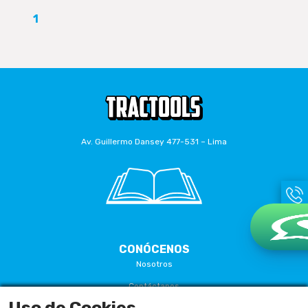
1
Av. Guillermo Dansey 477-531 – Lima
CONÓCENOS
Nosotros
Contáctanos
Uso de Cookies
Términos Y Condiciones