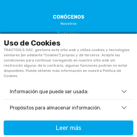
CONÓCENOS
Nosotros
Contáctanos
Uso de Cookies
Términos Y Condiciones
TRACTOOLS SAC. gestiona este sitio web y utiliza cookies y tecnologías
Políticas De Privacidad
similares (en adelante "Cookies") propias y de terceros. Acepte las
condiciones para continuar navegando en nuestro sitio web sin
Políticas De Cookies
restricción alguna; de lo contrario, algunas funciones podrían no estar
disponibles. Puede obtener más información en nuestra Política de
Preguntas Frecuentes
Cookies.
Información que puede ser usada:
933906515
ventas@tractoolsperu.com
Propósitos para almacenar información.
20551812252 - TRACTOOLS
Leer más
Horario de Atención: