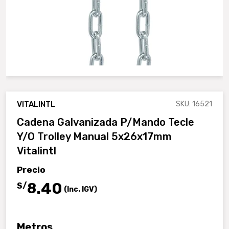
VITALINTL
SKU: 16521
Cadena Galvanizada P/mando Tecle
Y/o Trolley Manual 5x26x17mm
Vitalintl
Precio
.40
8
S/
(Inc. IGV)
Metros