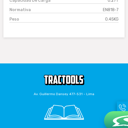
Capacidad De Carga
0.27T
Normativa
EN818-7
Peso
0.45KG
Av. Guillermo Dansey 477-531 – Lima