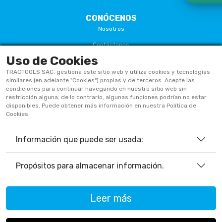
CONÓCENOS
Nosotros
Contáctanos
Uso de Cookies
Términos Y Condiciones
TRACTOOLS SAC. gestiona este sitio web y utiliza cookies y tecnologías
Políticas De Privacidad
similares (en adelante "Cookies") propias y de terceros. Acepte las
condiciones para continuar navegando en nuestro sitio web sin
Políticas De Cookies
restricción alguna; de lo contrario, algunas funciones podrían no estar
disponibles. Puede obtener más información en nuestra Política de
Preguntas Frecuentes
Cookies.
Información que puede ser usada:
933906515
ventas@tractoolsperu.com
Propósitos para almacenar información.
20551812252 - TRACTOOLS
Leer más
Horario de Atención:
Lunes a viernes: 9:00 a.m. a 12:30 p.m.