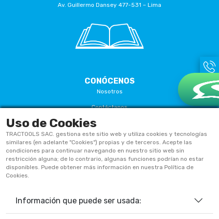
Av. Guillermo Dansey 477-531 – Lima
CONÓCENOS
Nosotros
Contáctanos
Uso de Cookies
Términos Y Condiciones
TRACTOOLS SAC. gestiona este sitio web y utiliza cookies y tecnologías
Políticas De Privacidad
similares (en adelante "Cookies") propias y de terceros. Acepte las
condiciones para continuar navegando en nuestro sitio web sin
Políticas De Cookies
restricción alguna; de lo contrario, algunas funciones podrían no estar
disponibles. Puede obtener más información en nuestra Política de
Preguntas Frecuentes
Cookies.
Información que puede ser usada:
933906515