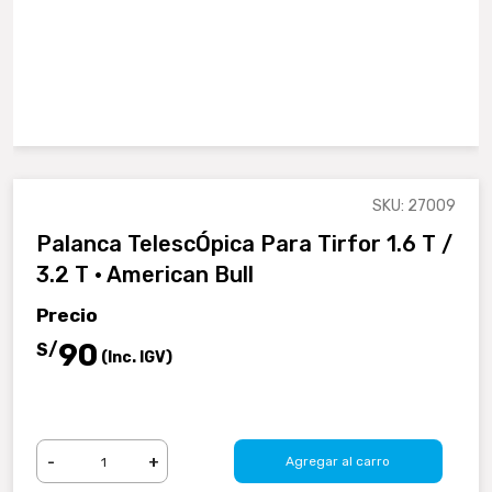
SKU: 27009
Palanca TelescÓpica Para Tirfor 1.6 T /
3.2 T · American Bull
Precio
90
S/
(Inc. IGV)
-
+
Agregar al carro