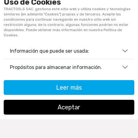
Uso de Cookies
Términos Y Condiciones
TRACTOOLS SAC. gestiona este sitio web y utiliza cookies y tecnologías
Políticas De Privacidad
similares (en adelante "Cookies") propias y de terceros. Acepte las
condiciones para continuar navegando en nuestro sitio web sin
Políticas De Cookies
restricción alguna; de lo contrario, algunas funciones podrían no estar
disponibles. Puede obtener más información en nuestra Política de
Preguntas Frecuentes
Cookies.
Información que puede ser usada:
933906515
ventas@tractoolsperu.com
Propósitos para almacenar información.
20551812252 - TRACTOOLS
Leer más
Horario de Atención:
Lunes a viernes: 9:00 a.m. a 12:30 p.m.
/ 2:00 p.m. a 5:30 p.m.
Aceptar
Sábados: 9:00 a.m. a 12:30 p.m.
Copyright ©
TRACTOOLS
. All Rights Reserved