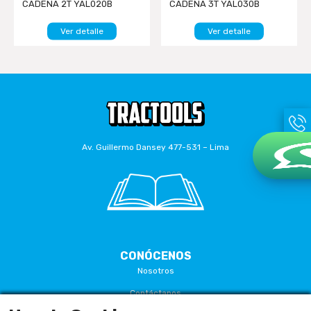
CADENA 2T YAL020B
CADENA 3T YAL030B
(REGULABLE 66-220MM)
(REGULABLE 74-220MM)
3MTSMANDO...
3MTSMANDO...
Ver detalle
Ver detalle
Av. Guillermo Dansey 477-531 – Lima
CONÓCENOS
Nosotros
Contáctanos