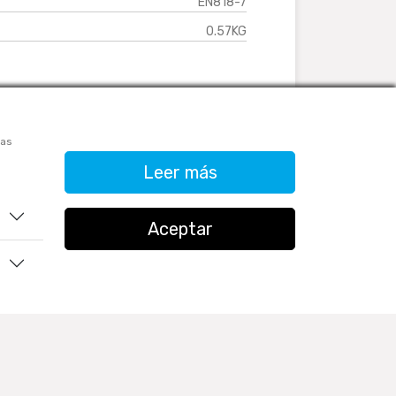
EN818-7
0.57KG
las
Leer más
933906515
ventas@tractoolsperu.com
Aceptar
20551812252 - TRACTOOLS
Horario de Atención:
Lunes a viernes: 9:00 a.m. a 12:30 p.m.
/ 2:00 p.m. a 5:30 p.m.
Sábados: 9:00 a.m. a 12:30 p.m.