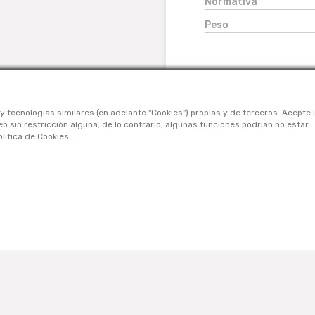
Normativa
Peso
y tecnologías similares (en adelante "Cookies") propias y de terceros. Acepte 
 sin restricción alguna; de lo contrario, algunas funciones podrían no estar
lítica de Cookies.
CONÓCENOS
Nosotros
Contáctanos
Términos Y Condiciones
Políticas De Privacidad
Políticas De Cookies
Preguntas Frecuentes