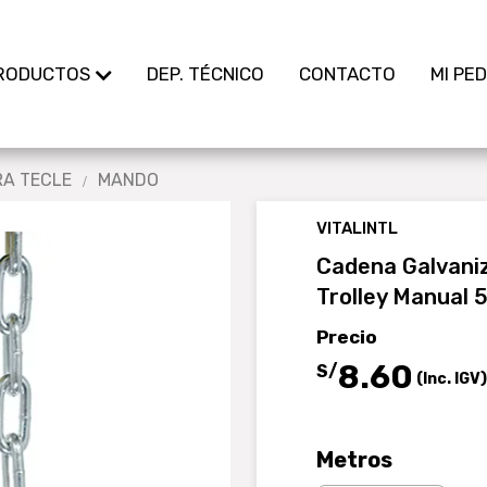
RODUCTOS
DEP. TÉCNICO
CONTACTO
MI PE
A TECLE
MANDO
VITALINTL
Cadena Galvani
Trolley Manual 
Precio
8
.60
S/
(Inc. IGV)
Metros