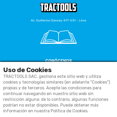
Av. Guillermo Dansey 477-531 – Lima
CONÓCENOS
Nosotros
Uso de Cookies
Contáctanos
TRACTOOLS SAC. gestiona este sitio web y utiliza
cookies y tecnologías similares (en adelante "Cookies")
Términos Y Condiciones
propias y de terceros. Acepte las condiciones para
Políticas De Privacidad
continuar navegando en nuestro sitio web sin
restricción alguna; de lo contrario, algunas funciones
Políticas De Cookies
podrían no estar disponibles. Puede obtener más
Preguntas Frecuentes
información en nuestra Política de Cookies.