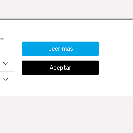
las
Leer más
933906515
ventas@tractoolsperu.com
Aceptar
20551812252 - TRACTOOLS
Horario de Atención:
Lunes a viernes: 9:00 a.m. a 12:30 p.m.
/ 2:00 p.m. a 5:30 p.m.
Sábados: 9:00 a.m. a 12:30 p.m.