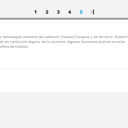
1
2
3
4
5
|
y tecnologías similares (en adelante "Cookies") propias y de terceros. Acepte 
 sin restricción alguna; de lo contrario, algunas funciones podrían no estar
lítica de Cookies.
CONÓCENOS
Nosotros
Contáctanos
Términos Y Condiciones
Políticas De Privacidad
Políticas De Cookies
Preguntas Frecuentes
. All Rights Reserved